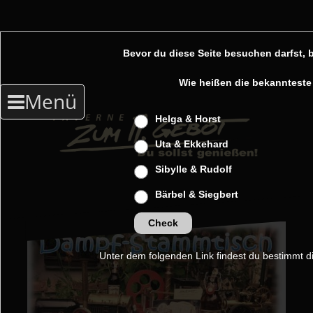
Bevor du diese Seite besuchen darfst, b
Zum
Wie heißen die bekanntest
Inhalt
springen
Helga & Horst
Uta & Ekkehard
Sibylle & Rudolf
Bärbel & Siegbert
Check
Unter dem folgenden Link findest du bestimmt d