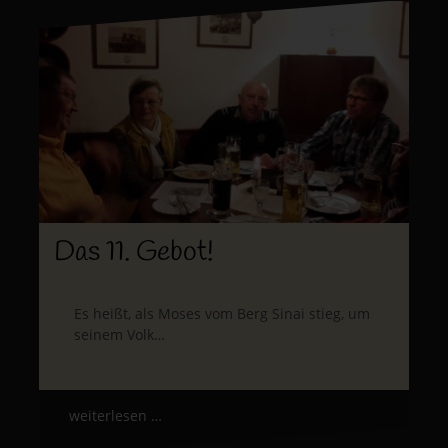
Das 11. Gebot!
Es heißt, als Moses vom Berg Sinai stieg, um
seinem Volk…
weiterlesen …